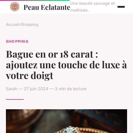
Une beauté sauvage et
Peau Eclatante
maîtrisée.
Accueil
›
Shopping
SHOPPING
Bague en or 18 carat :
ajoutez une touche de luxe à
votre doigt
Sarah — 27 juin 2024 — 3 min de lecture