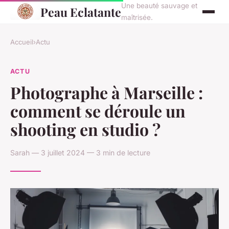
Une beauté sauvage et
Peau Eclatante
maîtrisée.
Accueil
›
Actu
ACTU
Photographe à Marseille :
comment se déroule un
shooting en studio ?
Sarah — 3 juillet 2024 — 3 min de lecture